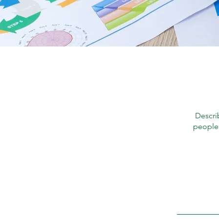
Descri
people 