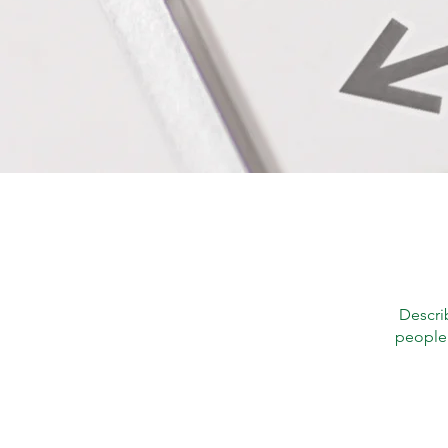
Descri
people 