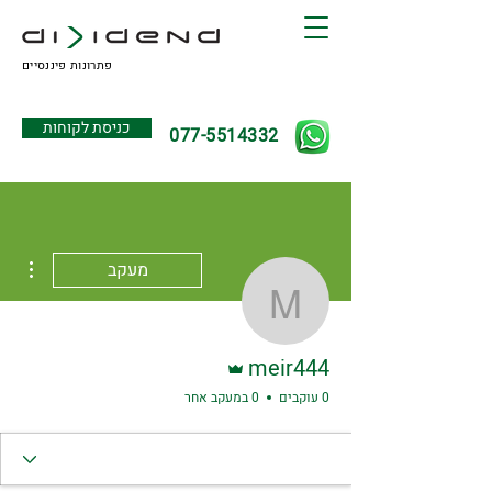
פתרונות פיננסיים
כניסת לקוחות
077-5514332
ions
מעקב
meir444
אדמין
meir444
0 עוקבים
0 במעקב אחר